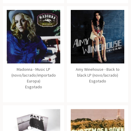
Madonna - Music LP
Amy Winehouse - Back to
(novo/lacrado/importado
black LP (novo/lacrado)
Europa)
Esgotado
Esgotado