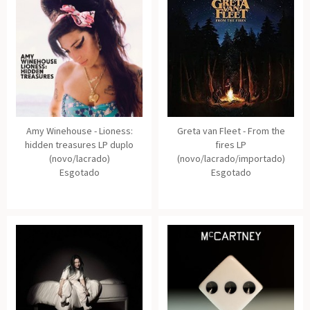
Amy Winehouse - Lioness:
Greta van Fleet - From the
hidden treasures LP duplo
fires LP
(novo/lacrado)
(novo/lacrado/importado)
Esgotado
Esgotado