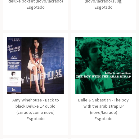
deluxe boxset (novo/lacrado)
(novo/lacrado/180g)
Esgotado
Esgotado
Amy Winehouse - Back to
Belle & Sebastian - The boy
black Deluxe LP duplo
with the arab strap LP
(zerado/como novo)
(novo/lacrado)
Esgotado
Esgotado