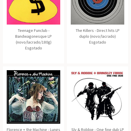
Teenage Funclub -
The Killers - Direct hits LP
Bandwagonesque LP
duplo (novo/lacrado)
(novo/lacrado/180g)
Esgotado
Esgotado
Florence + the Machine - Lungs
Sly & Robbie - One fine dub LP