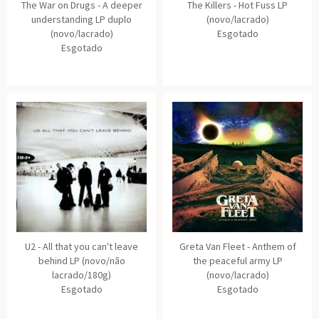
The War on Drugs - A deeper
The Killers - Hot Fuss LP
understanding LP duplo
(novo/lacrado)
(novo/lacrado)
Esgotado
Esgotado
U2 - All that you can't leave
Greta Van Fleet - Anthem of
behind LP (novo/não
the peaceful army LP
lacrado/180g)
(novo/lacrado)
Esgotado
Esgotado