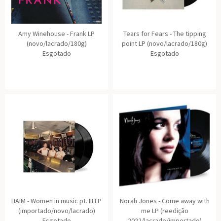
Amy Winehouse - Frank LP
Tears for Fears - The tipping
(novo/lacrado/180g)
point LP (novo/lacrado/180g)
Esgotado
Esgotado
HAIM - Women in music pt. III LP
Norah Jones - Come away with
(importado/novo/lacrado)
me LP (reedição
Esgotado
2022/lacrado/importado)