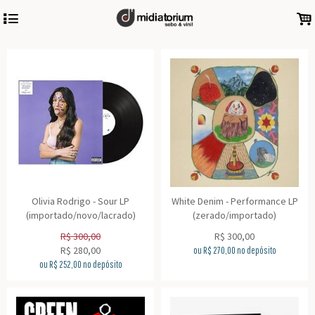
4
.
Olivia Rodrigo - Sour LP
White Denim - Performance LP
(importado/novo/lacrado)
(zerado/importado)
R$
300,00
R$
300,00
R$
280,00
ou R$
270,00
no depósito
ou R$
252,00
no depósito