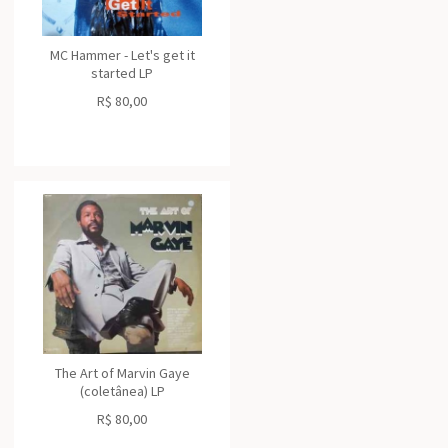
MC Hammer - Let's get it
started LP
R$
80,00
The Art of Marvin Gaye
(coletânea) LP
R$
80,00