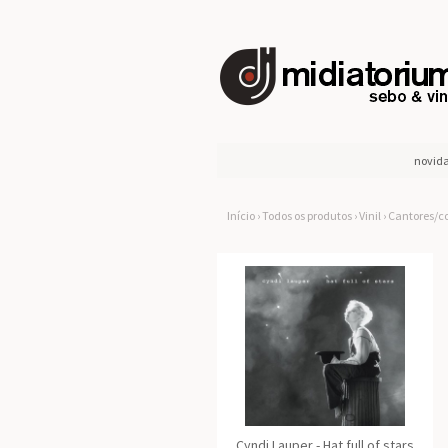
novid
Início
›
Todos os produtos
›
Vinil
›
Cantores/co
Cyndi Lauper - Hat full of stars