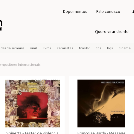
Depoimentos
Fale conosco
Quero virar cliente!
ades da semana
vinil
livros
camisetas
fitas k7
cds
hqs
cinema
mpositores Internacionais
Spinetta - Tester de violencia
Françoise Hardy - Message