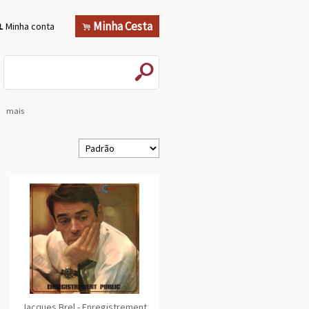
Minha Cesta
Minha conta
.
f
s
mais
Jacques Brel - Enregistrement