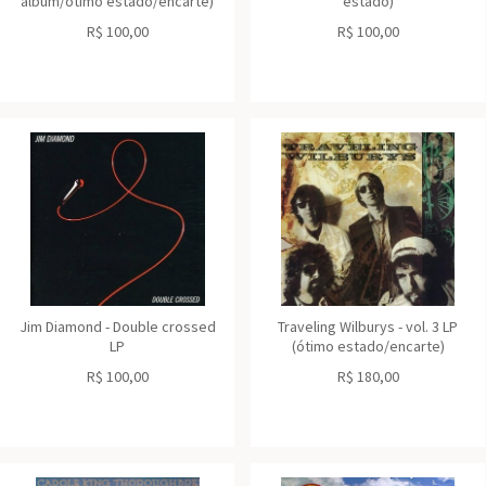
álbum/ótimo estado/encarte)
estado)
R$
100,00
R$
100,00
Jim Diamond - Double crossed
Traveling Wilburys - vol. 3 LP
LP
(ótimo estado/encarte)
R$
100,00
R$
180,00