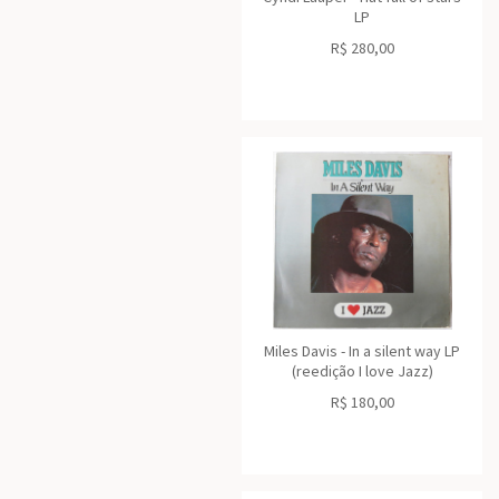
LP
R$
280,00
Miles Davis - In a silent way LP
(reedição I love Jazz)
R$
180,00