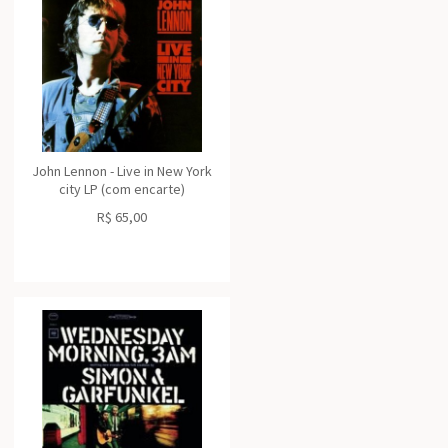
John Lennon - Live in New York
city LP (com encarte)
R$
65,00