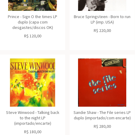
Prince - Sign O the times LP
Bruce Springsteen - Born to run
duplo (capa com
LP (imp. USA)
desgastes/discos OK)
R$
220,00
R$
120,00
Steve Winwood - Talking back
Sandie Shaw - The File series LP
to the night LP
duplo (importado/com encarte)
(importado/encarte)
R$
280,00
R$
180,00