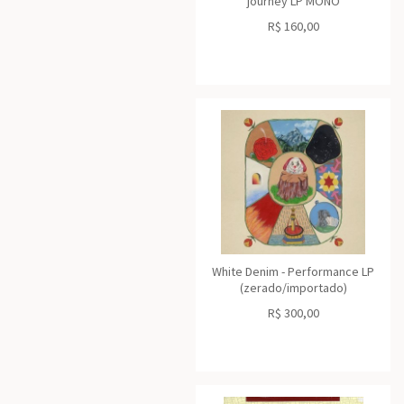
journey LP MONO
R$
160,00
White Denim - Performance LP
(zerado/importado)
R$
300,00