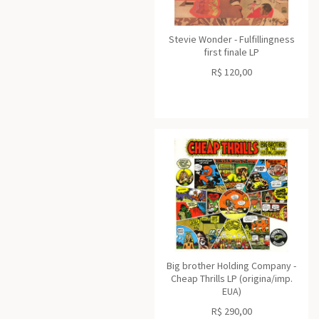
Stevie Wonder - Fulfillingness
first finale LP
R$
120,00
Big brother Holding Company -
Cheap Thrills LP (origina/imp.
EUA)
R$
290,00