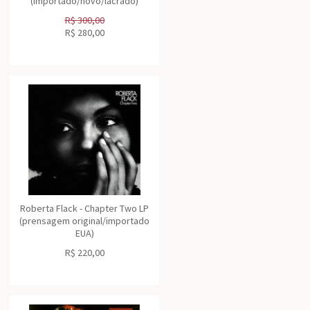
(importado/novo/lacrado)
R$
300,00
R$
280,00
Roberta Flack - Chapter Two LP
(prensagem original/importado
EUA)
R$
220,00