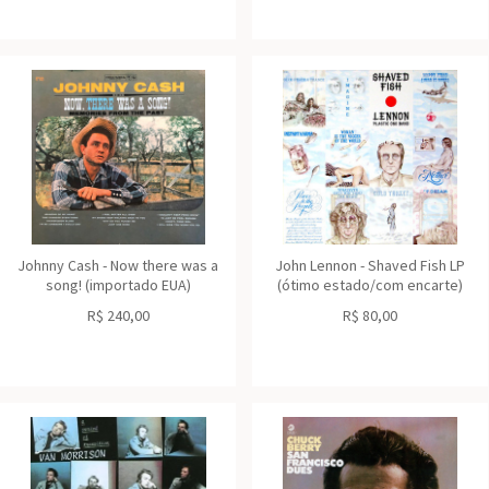
Johnny Cash - Now there was a
John Lennon - Shaved Fish LP
song! (importado EUA)
(ótimo estado/com encarte)
R$
240,00
R$
80,00