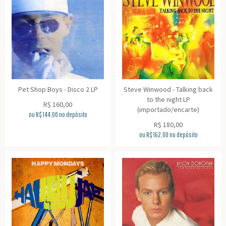
Pet Shop Boys - Disco 2 LP
Steve Winwood - Talking back
to the night LP
R$
160,00
(importado/encarte)
ou R$
144,00
no depósito
R$
180,00
ou R$
162,00
no depósito