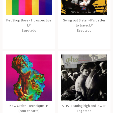
Pet Shop Boys - Introspective
Swing out Sister - It's better
LP
to travel LP
Esgotado
Esgotado
New Order - Technique LP
A-HA - Hunting high and low LP
(com encarte)
Esgotado