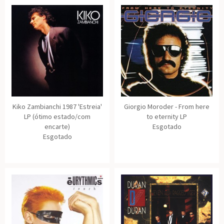
Kiko Zambianchi 1987 'Estreia'
Giorgio Moroder - From here
LP (ótimo estado/com
to eternity LP
encarte)
Esgotado
Esgotado