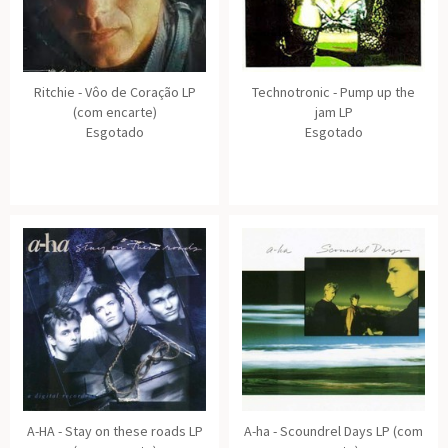
Ritchie - Vôo de Coração LP
Technotronic - Pump up the
(com encarte)
jam LP
Esgotado
Esgotado
A-HA - Stay on these roads LP
A-ha - Scoundrel Days LP (com