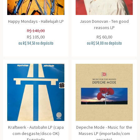
Happy Mondays - Hallelujah LP
Jason Donovan - Ten good
reasons LP
R$
140,00
R$
105,00
R$
60,00
ou R$
94,50
no depósito
ou R$
54,00
no depósito
Kraftwerk - Autobahn LP (capa
Depeche Mode - Music for the
com desgaste/disco OK)
Masses LP (importado/com
Esgotado
encarte)