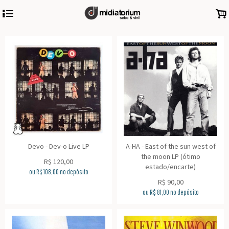
4
.
Devo - Dev-o Live LP
A-HA - East of the sun west of
the moon LP (ótimo
R$
120,00
estado/encarte)
ou R$
108,00
no depósito
R$
90,00
ou R$
81,00
no depósito