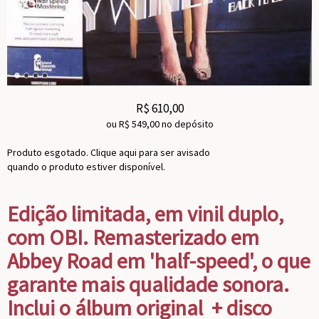
R$
610,00
ou R$
549,00
no depósito
Produto esgotado. Clique aqui para ser avisado
quando o produto estiver disponível.
Edição limitada, em vinil duplo,
com OBI. Remasterizado em
Abbey Road em 'half-speed', o que
garante mais qualidade sonora.
Inclui o álbum original + disco