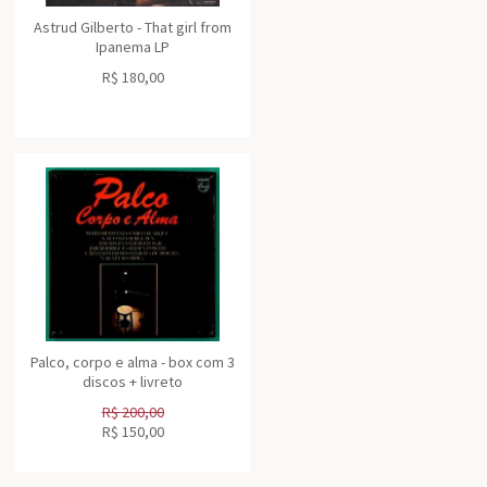
Astrud Gilberto - That girl from
Ipanema LP
R$
180,00
Palco, corpo e alma - box com 3
discos + livreto
R$
200,00
R$
150,00