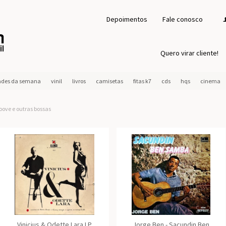
Depoimentos
Fale conosco
Quero virar cliente!
ades da semana
vinil
livros
camisetas
fitas k7
cds
hqs
cinema
oove e outras bossas
Vinicius & Odette Lara LP
Jorge Ben - Sacundin Ben