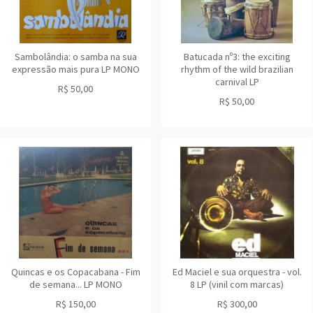
Sambolândia: o samba na sua
Batucada nº3: the exciting
expressão mais pura LP MONO
rhythm of the wild brazilian
carnival LP
R$
50,00
R$
50,00
Quincas e os Copacabana - Fim
Ed Maciel e sua orquestra - vol.
de semana... LP MONO
8 LP (vinil com marcas)
R$
150,00
R$
300,00