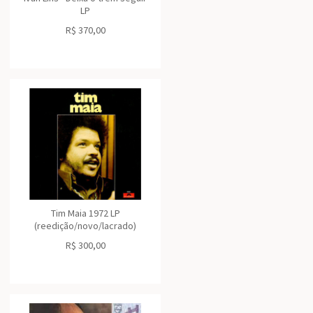
LP
R$
370,00
Tim Maia 1972 LP
(reedição/novo/lacrado)
R$
300,00