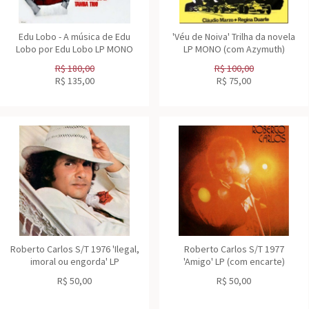
Edu Lobo - A música de Edu
'Véu de Noiva' Trilha da novela
Lobo por Edu Lobo LP MONO
LP MONO (com Azymuth)
R$
180,00
R$
100,00
R$
135,00
R$
75,00
Roberto Carlos S/T 1976 'Ilegal,
Roberto Carlos S/T 1977
imoral ou engorda' LP
'Amigo' LP (com encarte)
R$
50,00
R$
50,00