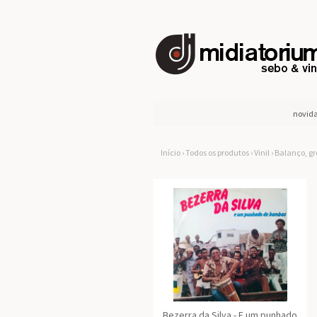
novid
Início
›
Todos os produtos
›
Vinil
›
Balanço, gr
Bezerra da Silva - E um punhado