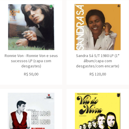
Ronnie Von - Ronnie Von e seus
Sandra Sá S/T 1980 LP (1°
sucessos LP (capa com
álbum/capa com
desgastes)
desgastes/com encarte)
R$
50,00
R$
120,00