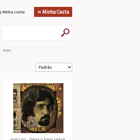
Minha Cesta
Minha conta
.
f
s
mais
Ivan Lins - Deixa o trem seguir