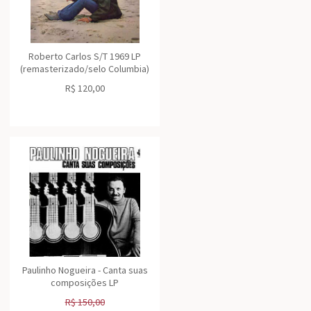
Roberto Carlos S/T 1969 LP
(remasterizado/selo Columbia)
R$
120,00
Paulinho Nogueira - Canta suas
composições LP
R$
150,00