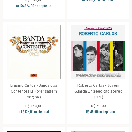
R$
360,00
ou R$
81,00
no depósito
ou R$
324,00
no depósito
Erasmo Carlos - Banda dos
Roberto Carlos - Jovem
Contentes LP (prensagem
Guarda LP (reedição stereo
original)
1971)
R$
150,00
R$
50,00
ou R$
135,00
no depósito
ou R$
45,00
no depósito