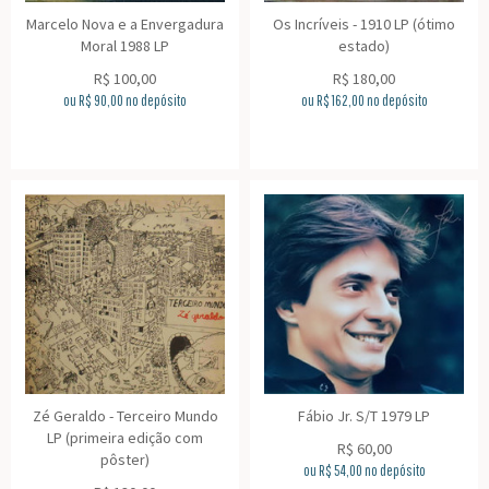
Marcelo Nova e a Envergadura
Os Incríveis - 1910 LP (ótimo
Moral 1988 LP
estado)
R$
100,00
R$
180,00
ou R$
90,00
no depósito
ou R$
162,00
no depósito
Zé Geraldo - Terceiro Mundo
Fábio Jr. S/T 1979 LP
LP (primeira edição com
R$
60,00
pôster)
ou R$
54,00
no depósito