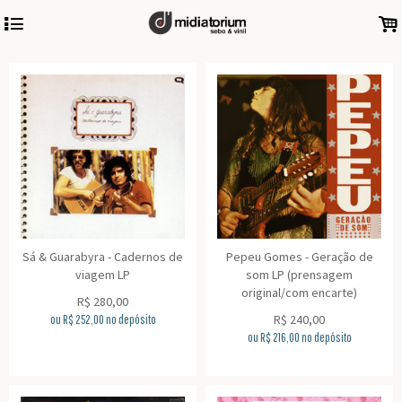
4
.
Sá & Guarabyra - Cadernos de
Pepeu Gomes - Geração de
viagem LP
som LP (prensagem
original/com encarte)
R$
280,00
R$
240,00
ou R$
252,00
no depósito
ou R$
216,00
no depósito