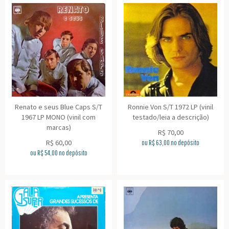
Renato e seus Blue Caps S/T
Ronnie Von S/T 1972 LP (vinil
1967 LP MONO (vinil com
testado/leia a descrição)
marcas)
R$
70,00
R$
60,00
ou R$
63,00
no depósito
ou R$
54,00
no depósito