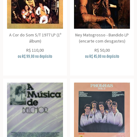
A Cor do Som S/T 1977 LP (1º
Ney Matogrosso - Bandido LP
álbum)
(encarte com desgastes)
R$
110,00
R$
50,00
ou R$
99,00
no depósito
ou R$
45,00
no depósito