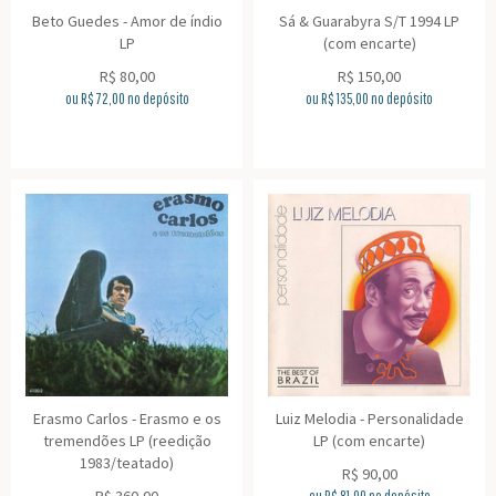
Beto Guedes - Amor de índio
Sá & Guarabyra S/T 1994 LP
LP
(com encarte)
R$
80,00
R$
150,00
ou R$
72,00
no depósito
ou R$
135,00
no depósito
Erasmo Carlos - Erasmo e os
Luiz Melodia - Personalidade
tremendões LP (reedição
LP (com encarte)
1983/teatado)
R$
90,00