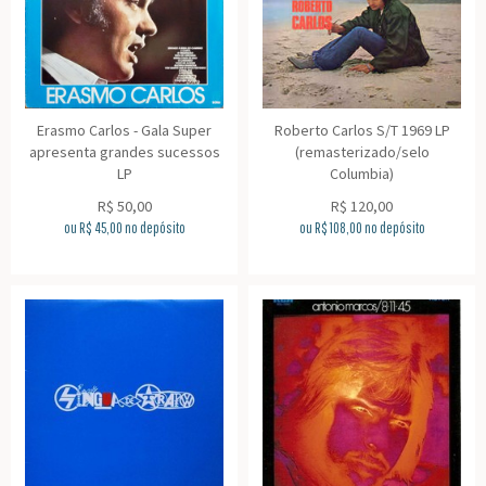
Erasmo Carlos - Gala Super
Roberto Carlos S/T 1969 LP
apresenta grandes sucessos
(remasterizado/selo
LP
Columbia)
R$
50,00
R$
120,00
ou R$
45,00
no depósito
ou R$
108,00
no depósito