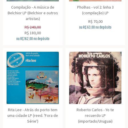
Compilação - A música de
Pholhas - vol 2: linha 3
Belchior LP (Belchior e outros
(compilação) LP
artistas)
R$
70,00
R$
240,00
ou R$
63,00
no depósito
R$
180,00
ou R$
162,00
no depósito
Rita Lee - Atrás do porto tem
Roberto Carlos - Yo te
uma cidade LP (reed. 'Fora de
recuerdo LP
Série')
(importado/Uruguai)