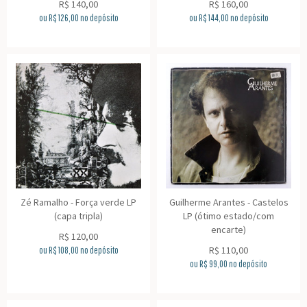
R$
140,00
R$
160,00
ou R$
126,00
no depósito
ou R$
144,00
no depósito
Zé Ramalho - Força verde LP
Guilherme Arantes - Castelos
(capa tripla)
LP (ótimo estado/com
encarte)
R$
120,00
R$
110,00
ou R$
108,00
no depósito
ou R$
99,00
no depósito