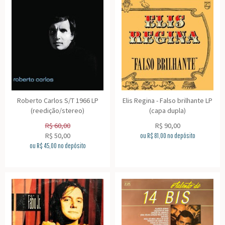
Roberto Carlos S/T 1966 LP
Elis Regina - Falso brilhante LP
(reedição/stereo)
(capa dupla)
R$
60,00
R$
90,00
R$
50,00
ou R$
81,00
no depósito
ou R$
45,00
no depósito