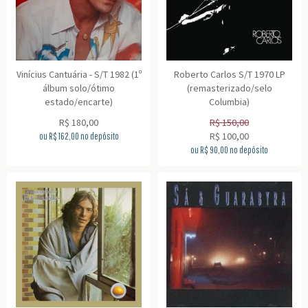
Vinícius Cantuária - S/T 1982 (1º
Roberto Carlos S/T 1970 LP
álbum solo/ótimo
(remasterizado/selo
estado/encarte)
Columbia)
R$
180,00
R$
150,00
R$
100,00
ou R$
162,00
no depósito
ou R$
90,00
no depósito