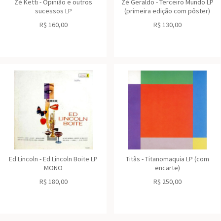
Zé Ketti - Opinião e outros
Zé Geraldo - Terceiro Mundo LP
sucessos LP
(primeira edição com pôster)
R$
160,00
R$
130,00
Ed Lincoln - Ed Lincoln Boite LP
Titãs - Titanomaquia LP (com
MONO
encarte)
R$
180,00
R$
250,00