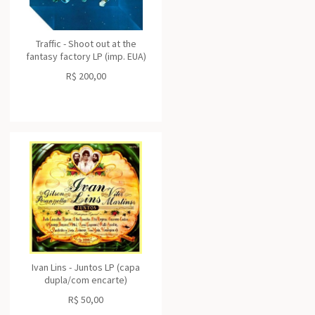
Traffic - Shoot out at the
fantasy factory LP (imp. EUA)
R$
200,00
Ivan Lins - Juntos LP (capa
dupla/com encarte)
R$
50,00