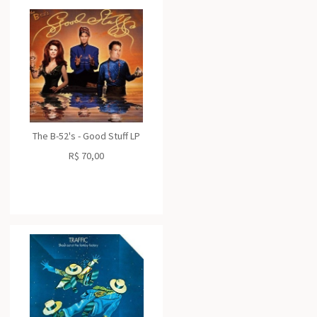
The B-52's - Good Stuff LP
R$
70,00