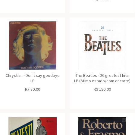
Chrystian - Don't say goodbye
The Beatles - 20 greatest hits
LP
LP (ótimo estado/com encarte)
R$
80,00
R$
190,00