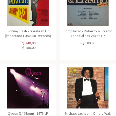
Johnny Cash - Greatest! LP
Compilação - Roberto & Erasmo
(importado EUA/Sun Records)
Especial nas vozes LP
R$
240,00
R$
100,00
R$
180,00
Queen (1º álbum) - 1973 LP
Michael Jackson - Off the Wall