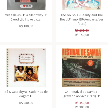
Miles Davis - In a silent way LP
The Go Go's - Beauty And The
(reedição I love Jazz)
Beat LP (imp. EUA/encarte/ver
fotos)
R$
180,00
R$
200,00
R$
150,00
Sá & Guarabyra - Cadernos de
VA - Festival de Samba -
viagem LP
gravado ao vivo (1969) LP
R$
280,00
R$
450,00
R$
300,00