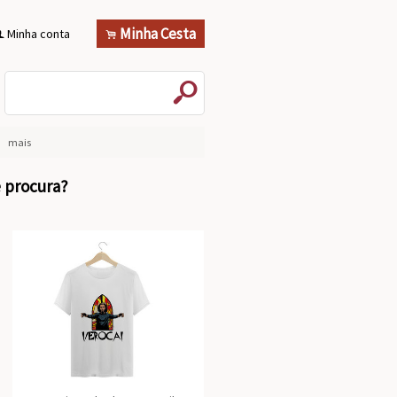
Minha Cesta
Minha conta
.
f
s
mais
e procura?