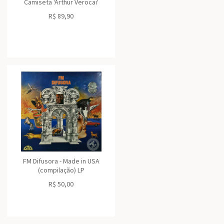
Camiseta 'Arthur Verocai'
R$
89,90
FM Difusora - Made in USA
(compilação) LP
R$
50,00