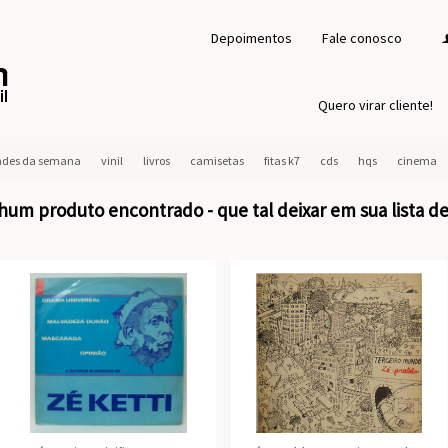
Depoimentos
Fale conosco
Quero virar cliente!
ades da semana
vinil
livros
camisetas
fitas k7
cds
hqs
cinema
um produto encontrado - que tal deixar em sua lista d