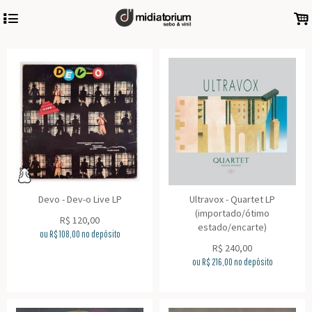
4
.
Devo - Dev-o Live LP
Ultravox - Quartet LP
(importado/ótimo
R$
120,00
estado/encarte)
ou R$
108,00
no depósito
R$
240,00
ou R$
216,00
no depósito