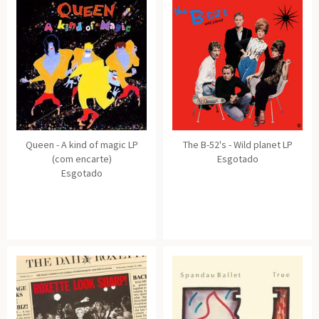
Queen - A kind of magic LP
The B-52's - Wild planet LP
(com encarte)
Esgotado
Esgotado