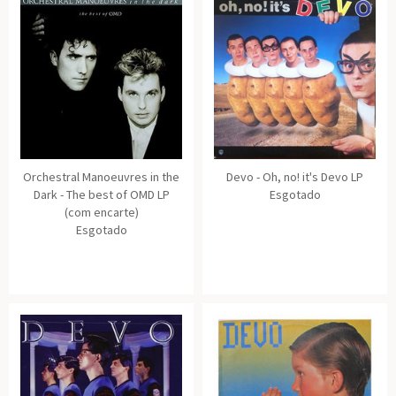
Orchestral Manoeuvres in the
Devo - Oh, no! it's Devo LP
Dark - The best of OMD LP
Esgotado
(com encarte)
Esgotado