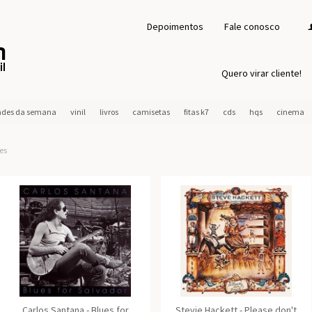
Depoimentos
Fale conosco
Quero virar cliente!
ades da semana
vinil
livros
camisetas
fitas k7
cds
hqs
cinema
es
Carlos Santana - Blues for
Stevie Hackett - Please don't