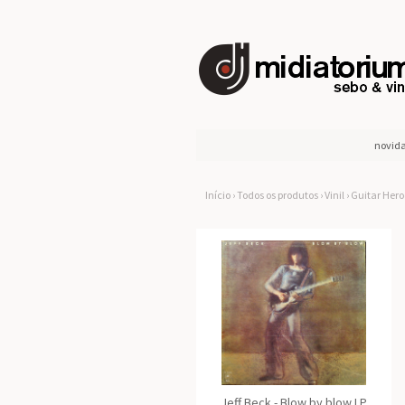
novid
Início
›
Todos os produtos
›
Vinil
›
Guitar Hero
Jeff Beck - Blow by blow LP