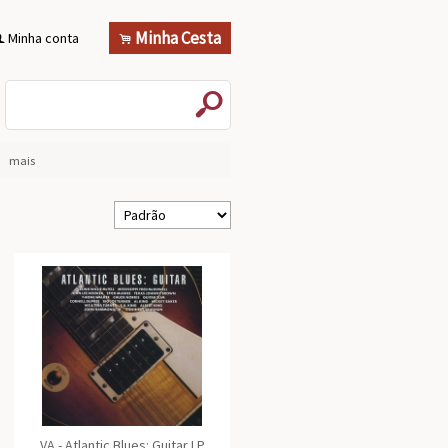
Minha Cesta
Minha conta
.
f
s
mais
VA - Atlantic Blues: Guitar LP