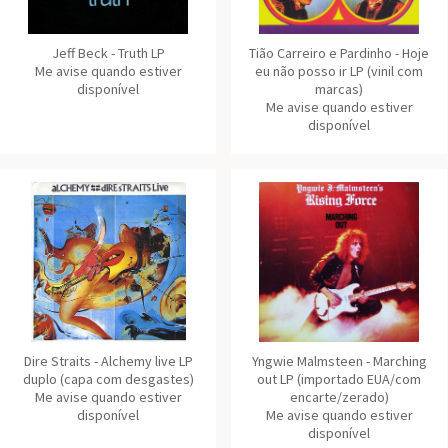
Jeff Beck - Truth LP
Tião Carreiro e Pardinho - Hoje
Me avise quando estiver
eu não posso ir LP (vinil com
disponível
marcas)
Me avise quando estiver
disponível
Dire Straits - Alchemy live LP
Yngwie Malmsteen - Marching
duplo (capa com desgastes)
out LP (importado EUA/com
Me avise quando estiver
encarte/zerado)
disponível
Me avise quando estiver
disponível