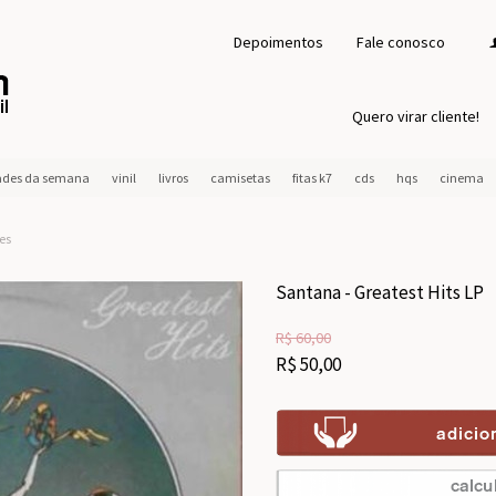
Depoimentos
Fale conosco
Quero virar cliente!
ades da semana
vinil
livros
camisetas
fitas k7
cds
hqs
cinema
es
Santana - Greatest Hits LP
R$
60,00
R$
50,00