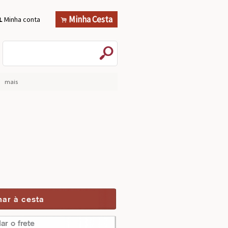
Minha Cesta
Minha conta
.
f
s
mais