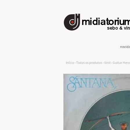
novid
Início
›
Todos os produtos
›
Vinil
›
Guitar Hero