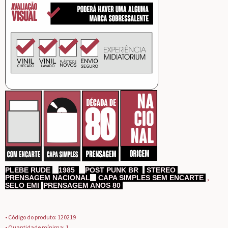
PLEBE RUDE
,
1985
,
POST PUNK BR
,
STEREO
,
,
PRENSAGEM NACIONAL
,
CAPA SIMPLES SEM ENCARTE
SELO EMI
,
PRENSAGEM ANOS 80
• Código do produto: 120219
• Quantidade mínima: 1