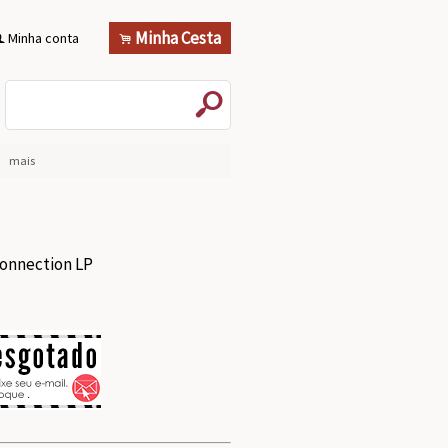
Minha Cesta
Minha conta
.
f
s
mais
onnection LP