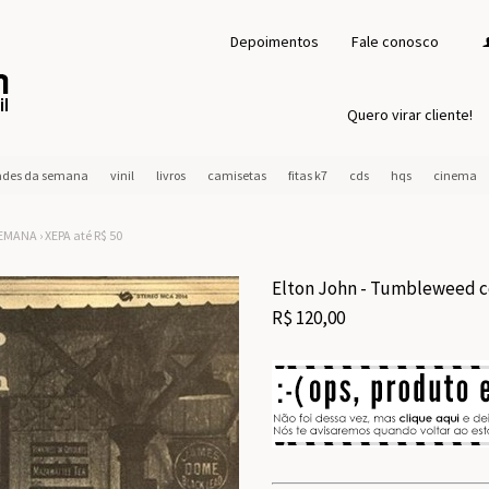
Depoimentos
Fale conosco
Quero virar cliente!
ades da semana
vinil
livros
camisetas
fitas k7
cds
hqs
cinema
SEMANA
›
XEPA até R$ 50
Elton John - Tumbleweed c
R$
120,00