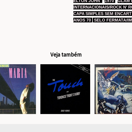
ELTON JOHN
1970
GLAM 
INTERNACIONAIS/ROCK N' 
CAPA SIMPLES SEM ENCAR
ANOS 70
SELO FERMATA/I
Veja também