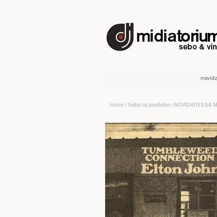
novid
Início
›
Todos os produtos
›
NOVIDADES DA 