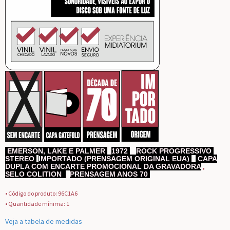
EMERSON, LAKE E PALMER
,
1972
,
ROCK PROGRESSIVO
,
STEREO
IMPORTADO (PRENSAGEM ORIGINAL EUA)
,
CAPA
,
DUPLA COM ENCARTE PROMOCIONAL DA GRAVADORA
SELO COLITION
,
PRENSAGEM ANOS 70
• Código do produto: 96C1A6
• Quantidade mínima: 1
Veja a tabela de medidas